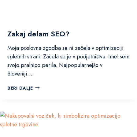
č
n
e
g
Zakaj delam SEO?
a
o
b
Moja poslovna zgodba se ni začela v optimizaciji
j
spletnih strani. Začela se je v podjetništvu. Imel sem
a
svojo pralnico perila. Najpopularnejšo v
v
Sloveniji….
l
j
Z
BERI DALJE
a
a
n
k
j
a
a
j
A
d
I
e
-
l