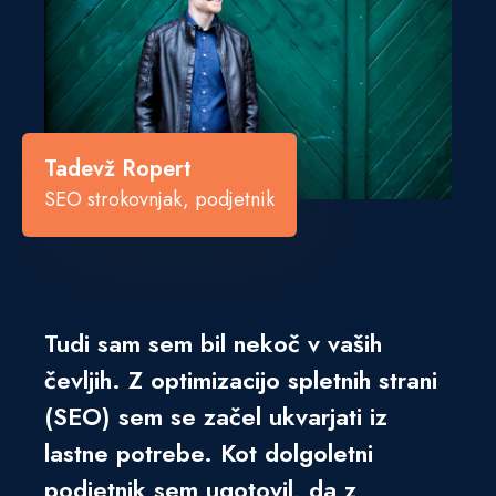
Tadevž Ropert
SEO strokovnjak, podjetnik
Tudi sam sem bil nekoč v vaših
čevljih. Z optimizacijo spletnih strani
(SEO) sem se začel ukvarjati iz
lastne potrebe. Kot dolgoletni
podjetnik sem ugotovil, da z