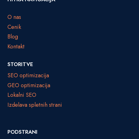
t
r
O nas
g
Cenik
o
v
Blog
i
Kontakt
n
e
STORITVE
:
N
SEO optimizacija
a
GEO optimizacija
s
v
Lokalni SEO
e
Izdelava spletnih strani
t
i
PODSTRANI