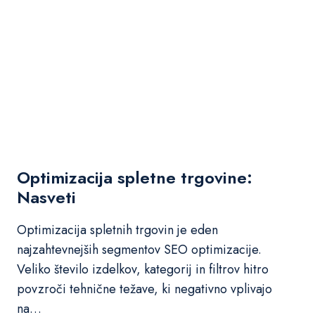
g
a
e
m
n
S
e
E
r
O
i
?
r
a
n
i
h
Optimizacija spletne trgovine:
s
Nasveti
t
r
Optimizacija spletnih trgovin je eden
a
n
najzahtevnejših segmentov SEO optimizacije.
i
Veliko število izdelkov, kategorij in filtrov hitro
:
povzroči tehnične težave, ki negativno vplivajo
L
na…
a