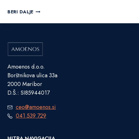
h
O
k
BERI DALJE
p
o
t
v
i
a
m
s
i
d
z
r
a
a
Amoenos d.o.o.
c
g
Borštnikova ulica 33a
i
o
j
2000 Maribor
s
a
t
D.Š.: SI85944017
s
a
p
n
ceo@amoenos.si
l
e
041 539 729
e
t
n
HITRA NAVIGACIJA
e