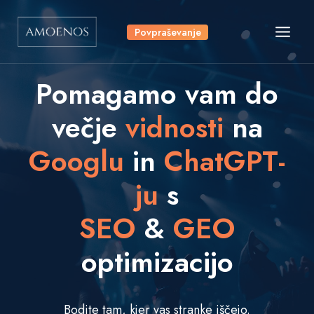
Skip
to
Povpraševanje
content
Pomagamo vam do
večje
vidnosti
na
Googlu
in
ChatGPT-
ju
s
SEO
&
GEO
optimizacijo
Bodite tam, kjer vas stranke iščejo.