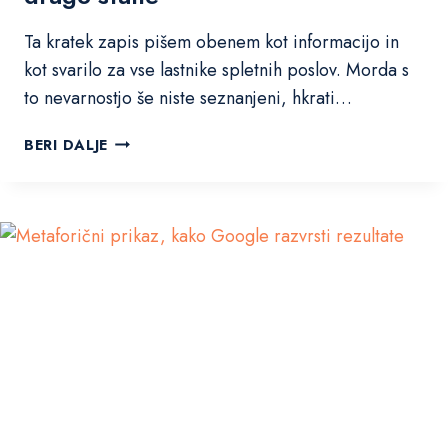
Ta kratek zapis pišem obenem kot informacijo in
kot svarilo za vse lastnike spletnih poslov. Morda s
to nevarnostjo še niste seznanjeni, hkrati…
N
BERI DALJE
e
v
a
r
n
o
s
t
m
n
o
ž
i