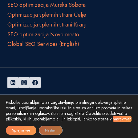
SEO optimizacija Murska Sobota
Optimizacija spletnih strani Celje
Optimizacija spletnih strani Kranj
SEO optimizacija Novo mesto
Global SEO Services (English)
© 2026 Amoenos d.o.o.
Piškotke uporabljamo za zagotavljanje pravilnega delovanja spletne
strani, izboljšanje uporabniške izkušnje ter za analizo prometa in prikaz
personaliziranih oglasov, če s tem soglašate. Če želite izvedeti več o
Splošni pogoji poslovanja
Politika zasebnosti
piškotkih, ki jih uporabljamo ali jih izklopiti, lahko to storite v
nastavitvah
.
Sprejmi vse
Nastavi